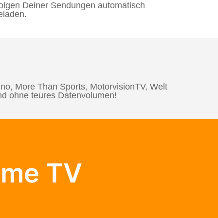
olgen Deiner Sendungen automatisch
eladen.
o, More Than Sports, MotorvisionTV, Welt
und ohne teures Datenvolumen!
yme TV