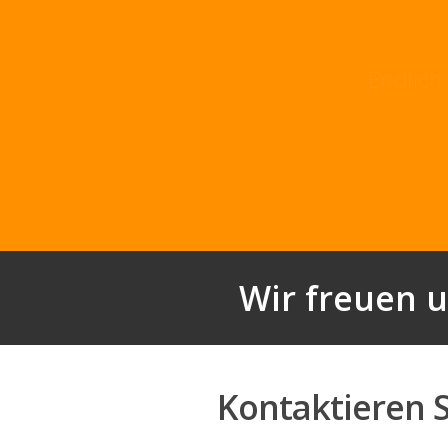
Endli
Wir freuen u
Kontaktieren S