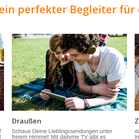
ein perfekter Begleiter fü
Draußen
Z
f
Schaue Deine Lieblingssendungen unter
d
t
freiem Himmel! Mit dailyme TV gibt es
I