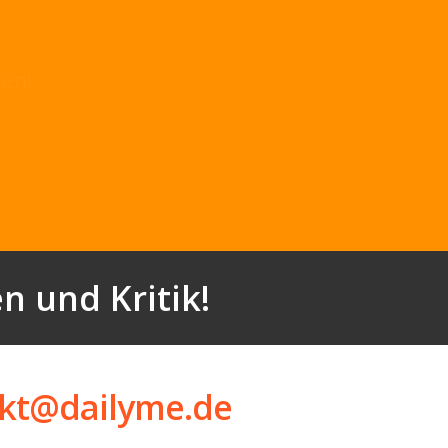
utzen!
n und Kritik!
kt@dailyme.de