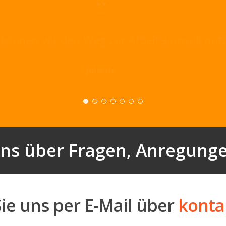
“
ch können wir den Weg zur Arbeit sinnvoll n
jolie.de
ns über Fragen, Anregunge
ie uns per E-Mail über
konta